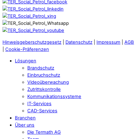
Hinweisgeberschutzgesetz
|
Datenschutz
|
Impressum
|
AGB
|
Cookie-Präferenzen
Lösungen
Brandschutz
Einbruchschutz
Videoüberwachung
Zutrittskontrolle
Kommunikationssysteme
IT-Services
CAD-Services
Branchen
Über uns
Die Termath AG