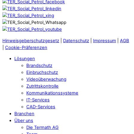
Hinweisgeberschutzgesetz
|
Datenschutz
|
Impressum
|
AGB
|
Cookie-Präferenzen
Lösungen
Brandschutz
Einbruchschutz
Videoüberwachung
Zutrittskontrolle
Kommunikationssysteme
IT-Services
CAD-Services
Branchen
Über uns
Die Termath AG