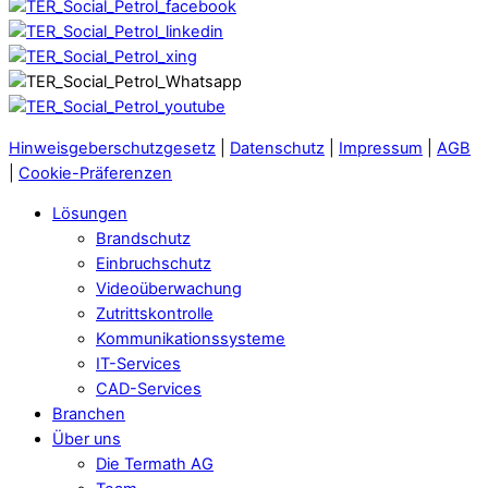
Hinweisgeberschutzgesetz
|
Datenschutz
|
Impressum
|
AGB
|
Cookie-Präferenzen
Lösungen
Brandschutz
Einbruchschutz
Videoüberwachung
Zutrittskontrolle
Kommunikationssysteme
IT-Services
CAD-Services
Branchen
Über uns
Die Termath AG