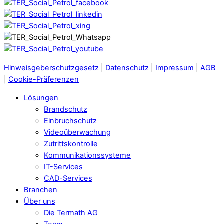
Hinweisgeberschutzgesetz
|
Datenschutz
|
Impressum
|
AGB
|
Cookie-Präferenzen
Lösungen
Brandschutz
Einbruchschutz
Videoüberwachung
Zutrittskontrolle
Kommunikationssysteme
IT-Services
CAD-Services
Branchen
Über uns
Die Termath AG