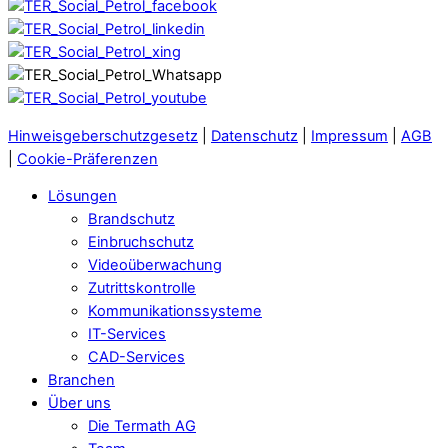
Hinweisgeberschutzgesetz
|
Datenschutz
|
Impressum
|
AGB
|
Cookie-Präferenzen
Lösungen
Brandschutz
Einbruchschutz
Videoüberwachung
Zutrittskontrolle
Kommunikationssysteme
IT-Services
CAD-Services
Branchen
Über uns
Die Termath AG