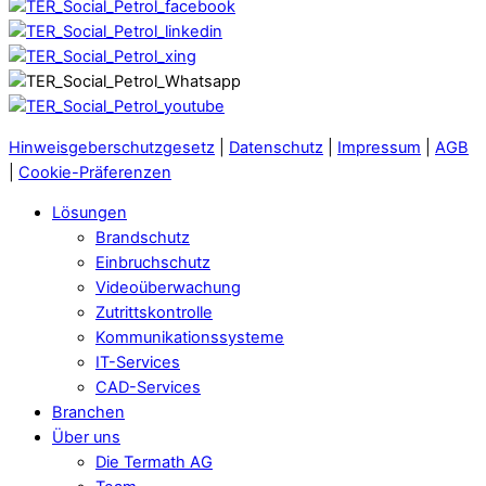
Hinweisgeberschutzgesetz
|
Datenschutz
|
Impressum
|
AGB
|
Cookie-Präferenzen
Lösungen
Brandschutz
Einbruchschutz
Videoüberwachung
Zutrittskontrolle
Kommunikationssysteme
IT-Services
CAD-Services
Branchen
Über uns
Die Termath AG