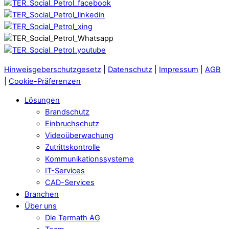
Hinweisgeberschutzgesetz
|
Datenschutz
|
Impressum
|
AGB
|
Cookie-Präferenzen
Lösungen
Brandschutz
Einbruchschutz
Videoüberwachung
Zutrittskontrolle
Kommunikationssysteme
IT-Services
CAD-Services
Branchen
Über uns
Die Termath AG