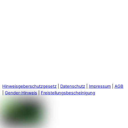
Hinweisgeberschutzgesetz
|
Datenschutz
|
Impressum
|
AGB
|
Gender-Hinweis
|
Freistellungsbescheinigung